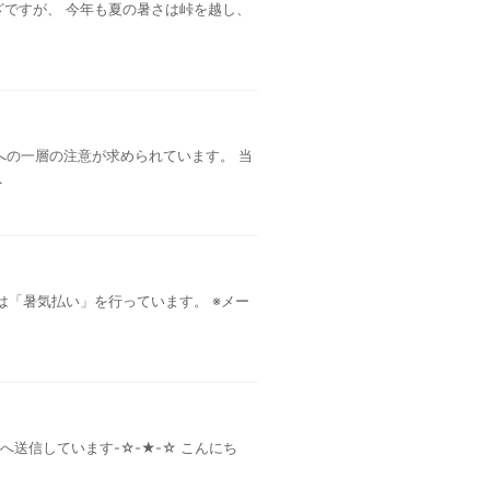
ざですが、 今年も夏の暑さは峠を越し、
への一層の注意が求められています。 当
.
は「暑気払い」を行っています。 ※メー
へ送信しています-☆-★-☆ こんにち