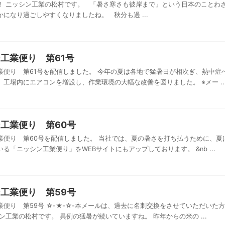
！ ニッシン工業の松村です。 「暑さ寒さも彼岸まで」という日本のことわ
になり過ごしやすくなりましたね。 秋分も過 ...
工業便り 第61号
業便り 第61号を配信しました。 今年の夏は各地で猛暑日が相次ぎ、熱中症
、工場内にエアコンを増設し、作業環境の大幅な改善を図りました。 ※メー ..
工業便り 第60号
業便り 第60号を配信しました。 当社では、夏の暑さを打ち払うために、夏
る「ニッシン工業便り」をWEBサイトにもアップしております。 &nb ...
工業便り 第59号
業便り 第59号 ☆-★-☆-本メールは、過去に名刺交換をさせていただいた方
ン工業の松村です。 異例の猛暑が続いていますね。 昨年からの米の ...