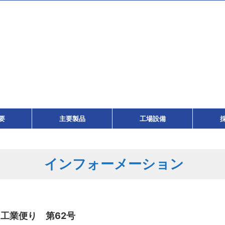
要
主要製品
工場設備
インフォーメーション
工業便り 第62号