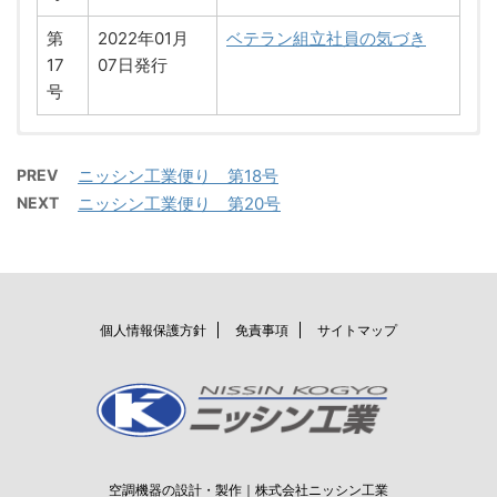
第
2022年01月
ベテラン組立社員の気づき
17
07日発行
号
第16
第4
2020年12月01日発
2021年12月01日
メンテナンス・改修
ペリメーターファン
PREV
ニッシン工業便り 第18号
号
号
行
発行
NEXT
ニッシン工業便り 第20号
第15
第3
2020年11月02日発
2021年11月01日
技術部の紹介
リモート講習の受講
号
号
行
発行
第14
第2
2020年10月01日発
2021年10月01日
最近のニッシン工業の変化
珍しい改修工事の様子
号
号
行
発行
個人情報保護方針
免責事項
サイトマップ
第13
第1
2020年09月02日発
2021年09月01日
保温
ニッシン工業ってどんな会
号
号
行
発行
社？
第12
2021年08月01日
おなじもの
号
発行
空調機器の設計・製作｜株式会社ニッシン工業